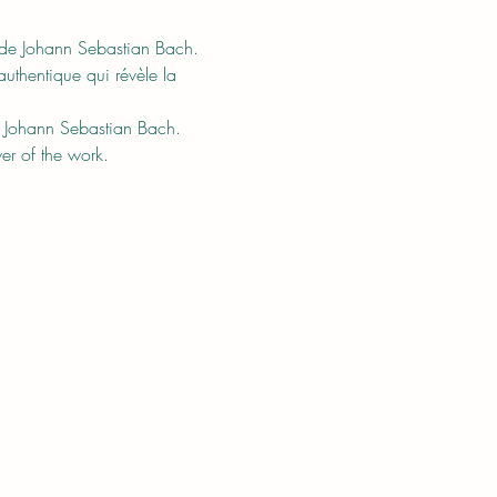
e de Johann Sebastian Bach. 
uthentique qui révèle la 
m Johann Sebastian Bach. 
wer of the work.