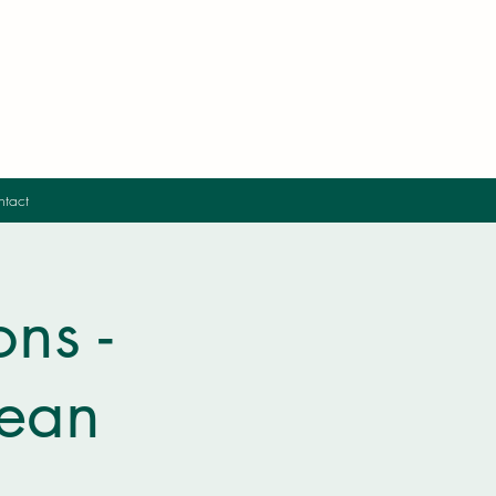
tact
ns -
Jean