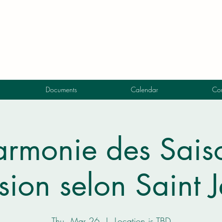
Documents
Calendar
Con
armonie des Saiso
sion selon Saint 
Thu, Mar 26
  |  
Location is TBD