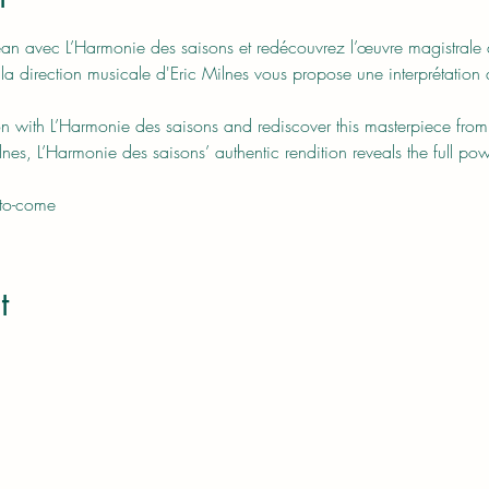
Jean avec L’Harmonie des saisons et redécouvrez l’œuvre magistral
a direction musicale d'Eric Milnes vous propose une interprétation a
on with L’Harmonie des saisons and rediscover this masterpiece fro
lnes, L’Harmonie des saisons’ authentic rendition reveals the full po
 to-come
t
Website ©2023 by Aaron Goler. Photos by Mei Stone