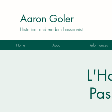
Aaron Goler
Historical and modern bassoonist
Home
About
Performances
L'H
Pas